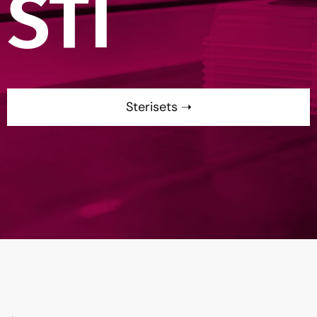
STI
Sterisets ➝