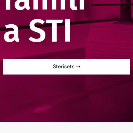
a STI
Sterisets ➝