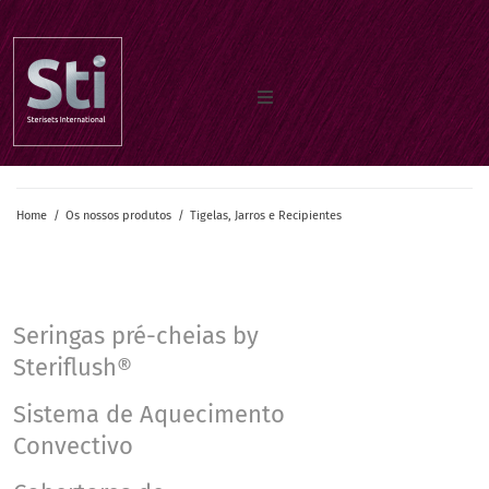
Home
Home
/
Os nossos produtos
/
Tigelas, Jarros e Recipientes
Os nossos produtos
Documentos
Seringas pré-cheias by
Steriflush®
Sobre nos
Sistema de Aquecimento
Convectivo