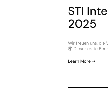
STI Int
2025
Wir freuen uns, die
🌍 Dieser erste Beri
Learn More ➝