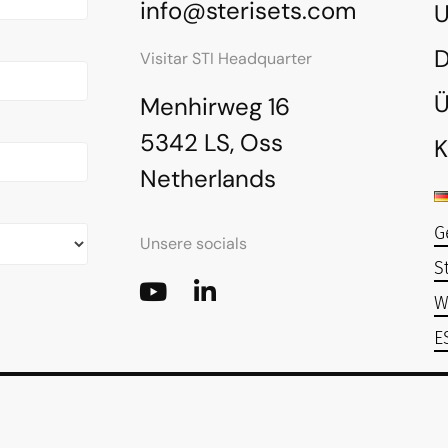
info@sterisets.com
U
Visitar STI Headquarter
Ü
Menhirweg 16
5342 LS, Oss
K
Netherlands
G
Unsere socials
S
W
E