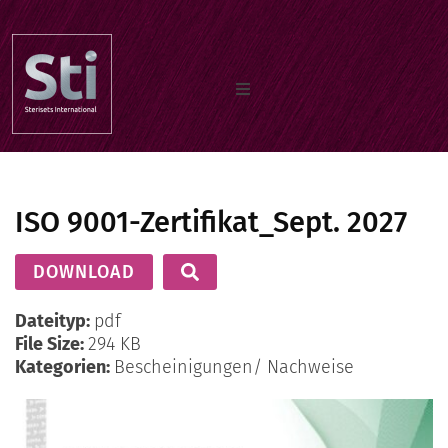
Home
ISO 9001-Zertifikat_Sept. 2027
Unsere produkte
DOWNLOAD
Dokumente
Dateityp:
pdf
File Size:
294 KB
Kategorien:
Bescheinigungen/ Nachweise
Über uns