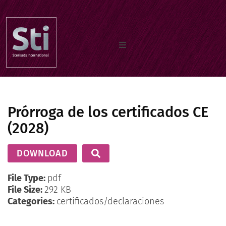
Inicio
Prórroga de los certificados CE
Quiénes somos
(2028)
Documentos
DOWNLOAD
File Type:
pdf
Nuestros productos
File Size:
292 KB
Categories:
certificados/declaraciones