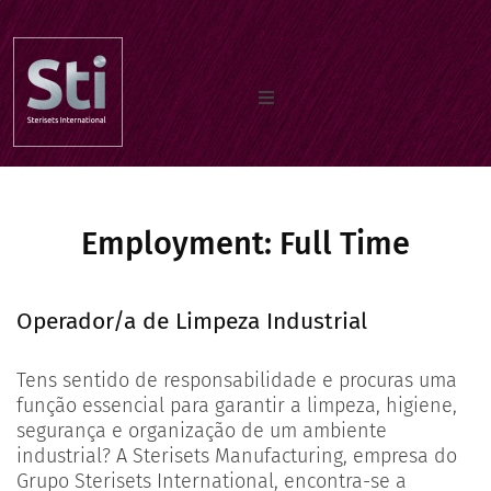
Home
Employment:
Our Products
Full Time
Operador/a de Limpeza Industrial
Documents
Tens sentido de responsabilidade e procuras uma
função essencial para garantir a limpeza, higiene,
About us
segurança e organização de um ambiente
industrial? A Sterisets Manufacturing, empresa do
Grupo Sterisets International, encontra-se a