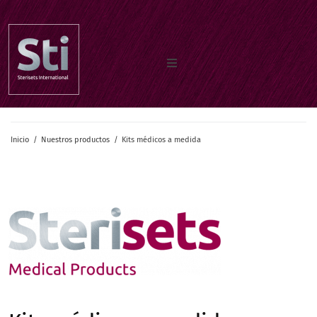
Inicio
Inicio
/
Nuestros productos
/
Kits médicos a medida
Quiénes somos
Documentos
Nuestros productos